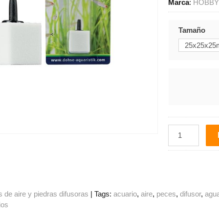
Marca
:
HOBB
Tamaño
de aire y piedras difusoras
|
Tags:
acuario
aire
peces
difusor
agu
ios