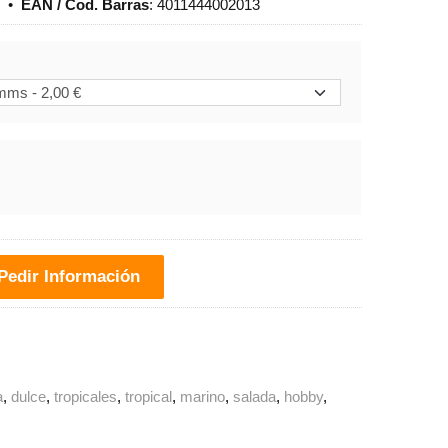
Y
•
EAN / Cod. Barras
:
4011444002013
Pedir Información
a
dulce
tropicales
tropical
marino
salada
hobby