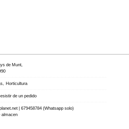
nys de Munt,
990
as
Horticultura
esistir de un pedido
lanet.net |
679458784 (Whatsapp solo)
e almacen