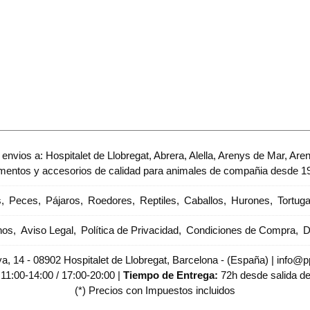
envios a: Hospitalet de Llobregat, Abrera, Alella, Arenys de Mar, Are
imentos y accesorios de calidad para animales de compañia desde 1
s
Peces
Pájaros
Roedores
Reptiles
Caballos
Hurones
Tortug
nos
Aviso Legal
Política de Privacidad
Condiciones de Compra
D
, 14 - 08902 Hospitalet de Llobregat, Barcelona - (España) | info@pp
:
11:00-14:00 / 17:00-20:00 |
Tiempo de Entrega:
72h desde salida d
(*) Precios con Impuestos incluidos