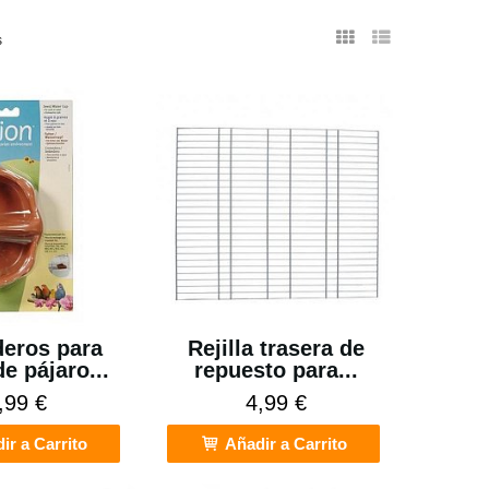
s
eros para
Rejilla trasera de
de pájaro...
repuesto para...
,99 €
4,99 €
ir a Carrito
Añadir a Carrito