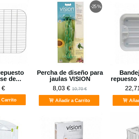
-25 %
 repuesto
Percha de diseño para
Bandej
se de...
jaulas VISION
repuesto 
 €
8,03 €
22,7
10,70 €
 Carrito
Añadir a Carrito
Añad