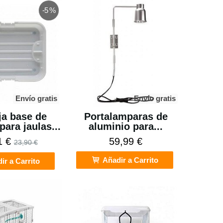
-5 %
Envío gratis
Envío gratis
a base de
Portalamparas de
para jaulas...
aluminio para...
1 €
59,99 €
23,90 €
Añadir a Carrito
ir a Carrito