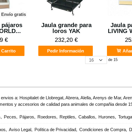
Envío gratis
 pájaros
Jaula grande para
Jaula p
ORLD...
loros YAK
LIVING
9 €
232,20 €
25
 Carrito
Pedir Información
Añad
de 15
envios a: Hospitalet de Llobregat, Abrera, Alella, Arenys de Mar, Are
imentos y accesorios de calidad para animales de compañia desde 1
s
Peces
Pájaros
Roedores
Reptiles
Caballos
Hurones
Tortug
nos
Aviso Legal
Política de Privacidad
Condiciones de Compra
D