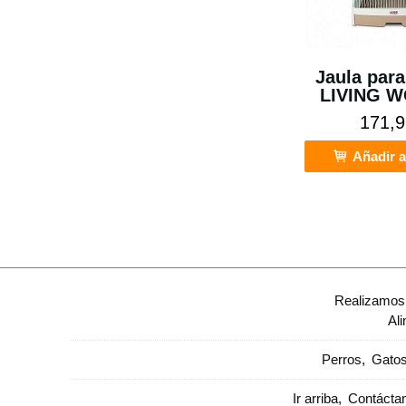
Jaula para
LIVING W
171,9
Añadir a
Realizamos 
Al
Perros
Gato
Ir arriba
Contácta