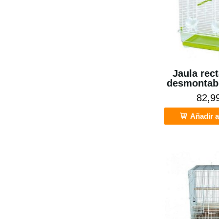
Jaula rec
desmontabl
82,9
Añadir a