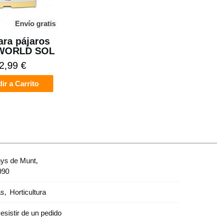
Envío gratis
ara pájaros
 WORLD SOL
2,99 €
ir a Carrito
nys de Munt,
990
as
Horticultura
esistir de un pedido