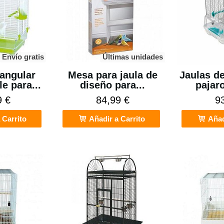
Envío gratis
Últimas unidades
tangular
Mesa para jaula de
Jaulas d
e para...
diseño para...
pajar
9 €
84,99 €
9
 Carrito
Añadir a Carrito
Añad