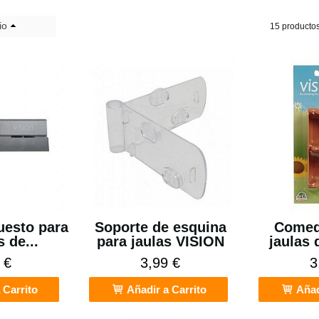
io
15 producto
uesto para
Soporte de esquina
Comed
 de...
para jaulas VISION
jaulas 
 €
3,99 €
3
 Carrito
Añadir a Carrito
Añad