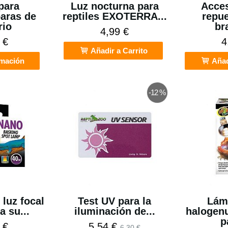
para
Luz nocturna para
Acces
aras de
reptiles EXOTERRA...
repue
rio
br
4,99 €
 €
4
Añadir a Carrito
rmación
Añad
-12 %
luz focal
Test UV para la
Lám
a su...
iluminación de...
halogenu
p
 €
5,54 €
6,30 €