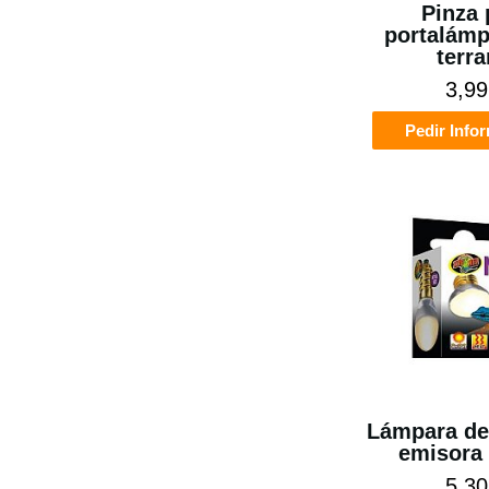
Pinza 
portalámp
terra
3,99
Pedir Info
Lámpara de 
emisora 
5,30