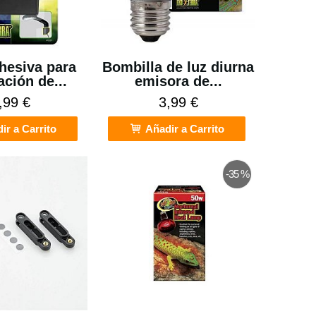
hesiva para
Bombilla de luz diurna
ación de...
emisora de...
,99 €
3,99 €
ir a Carrito
Añadir a Carrito
-35 %