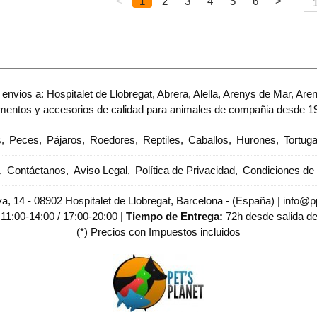
<
1
2
3
4
5
6
>
envios a: Hospitalet de Llobregat, Abrera, Alella, Arenys de Mar, Are
imentos y accesorios de calidad para animales de compañia desde 1
s
Peces
Pájaros
Roedores
Reptiles
Caballos
Hurones
Tortug
Contáctanos
Aviso Legal
Política de Privacidad
Condiciones d
, 14 - 08902 Hospitalet de Llobregat, Barcelona - (España) | info@pp
:
11:00-14:00 / 17:00-20:00 |
Tiempo de Entrega:
72h desde salida d
(*) Precios con Impuestos incluidos