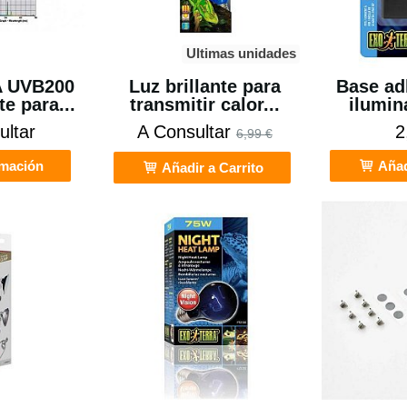
Ultimas unidades
 UVB200
Luz brillante para
Base ad
e para...
transmitir calor...
ilumin
ultar
A Consultar
2
6,99 €
rmación
Añad
Añadir a Carrito