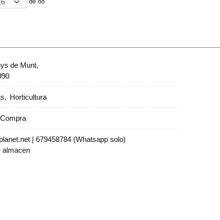
de 88
nys de Munt,
990
as
Horticultura
e Compra
lanet.net |
679458784 (Whatsapp solo)
e almacen