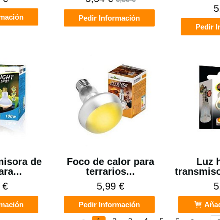
5
rmación
Pedir Información
Pedir 
isora de
Foco de calor para
Luz 
ara...
terrarios...
transmiso
 €
5,99 €
5
rmación
Pedir Información
Añad