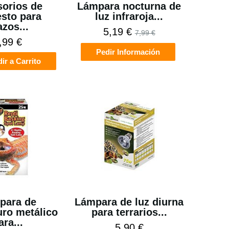
orios de
Lámpara nocturna de
sto para
luz infraroja...
azos...
5,19 €
7,99 €
,99 €
Pedir Información
ir a Carrito
para de
Lámpara de luz diurna
ro metálico
para terrarios...
ara...
5,90 €