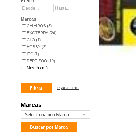
Precio
Marcas
CHIHIROS (3)
EXOTERRA (24)
GLO (1)
HOBBY (3)
ITC (1)
REPTIZOO (19)
[+] Mostrás más...
|
x Quitar Filtros
Marcas