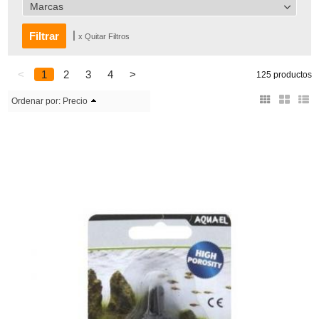
Marcas
|
x Quitar Filtros
<
1
2
3
4
>
125 productos
Ordenar por:
Precio