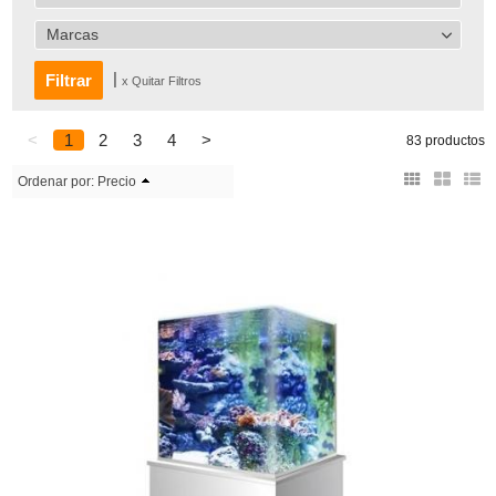
Marcas
|
x Quitar Filtros
<
1
2
3
4
>
83 productos
Ordenar por:
Precio