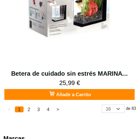
Betera de cuidado sin estrés MARINA...
25,99 €
Añadir a Carrito
de 83
<
1
2
3
4
>
Marcas