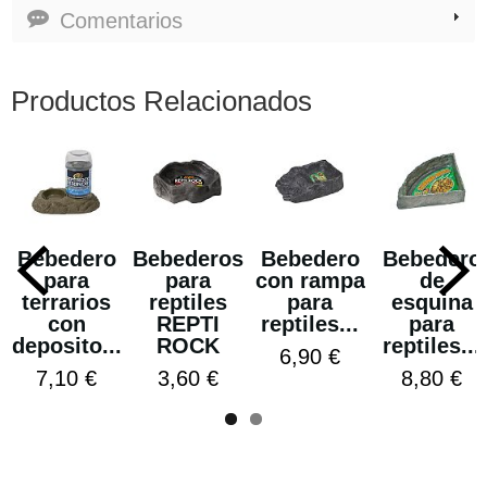
Comentarios
Productos Relacionados
Bebedero
Bebederos
Bebedero
Bebedero
para
para
con rampa
de
terrarios
reptiles
para
esquina
con
REPTI
reptiles...
para
deposito...
ROCK
reptiles...
6,90 €
7,10 €
3,60 €
8,80 €