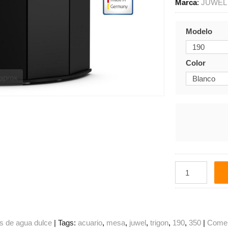
Marca
:
JUWEL
Modelo
Color
 aprox
s de agua dulce
|
Tags:
acuario
mesa
juwel
trigon
190
350
|
Comen