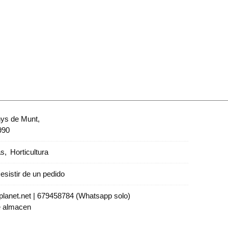
nys de Munt,
990
as
Horticultura
esistir de un pedido
lanet.net |
679458784 (Whatsapp solo)
e almacen