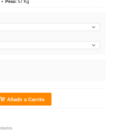
•
Peso
:
57 Kg
Añadir a Carrito
tarios