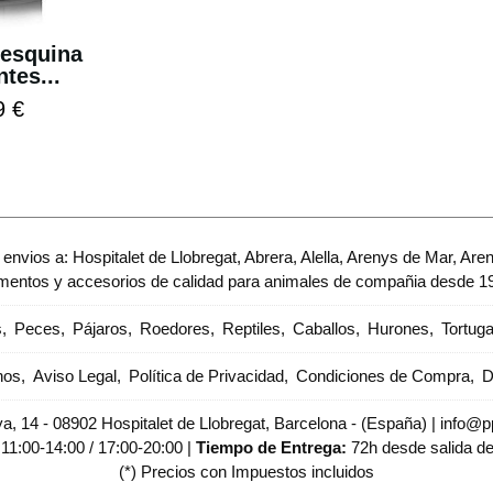
 esquina
ntes...
9 €
envios a: Hospitalet de Llobregat, Abrera, Alella, Arenys de Mar, Are
imentos y accesorios de calidad para animales de compañia desde 1
s
Peces
Pájaros
Roedores
Reptiles
Caballos
Hurones
Tortug
nos
Aviso Legal
Política de Privacidad
Condiciones de Compra
D
, 14 - 08902 Hospitalet de Llobregat, Barcelona - (España) | info@pp
:
11:00-14:00 / 17:00-20:00 |
Tiempo de Entrega:
72h desde salida d
(*) Precios con Impuestos incluidos