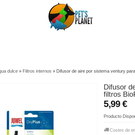
gua dulce
»
Filtros internos
»
Difusor de aire por sistema ventury para
Difusor d
filtros Bi
5,99 €
Producto Dispon
Costes de e