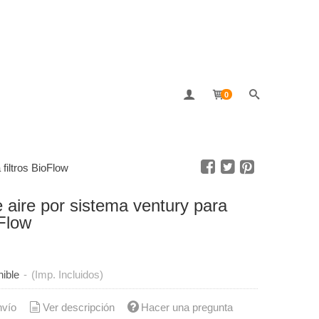
0
 filtros BioFlow
e aire por sistema ventury para
oFlow
ible
-
(Imp. Incluidos)
nvío
Ver descripción
Hacer una pregunta