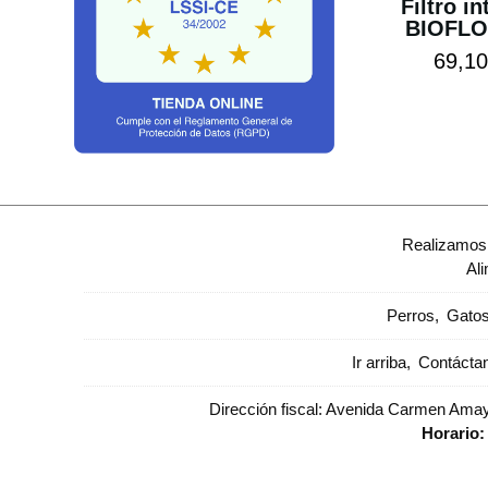
Filtro in
BIOFL
69,10
Realizamos 
Al
Perros
Gato
Ir arriba
Contácta
Dirección fiscal: Avenida Carmen Amaya
Horario