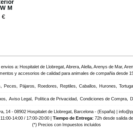
terior
OW M
 €
envios a: Hospitalet de Llobregat, Abrera, Alella, Arenys de Mar, Are
imentos y accesorios de calidad para animales de compañia desde 1
s
Peces
Pájaros
Roedores
Reptiles
Caballos
Hurones
Tortug
nos
Aviso Legal
Política de Privacidad
Condiciones de Compra
D
, 14 - 08902 Hospitalet de Llobregat, Barcelona - (España) | info@pp
:
11:00-14:00 / 17:00-20:00 |
Tiempo de Entrega:
72h desde salida d
(*) Precios con Impuestos incluidos