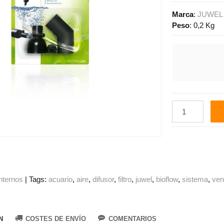
Marca
:
JUWEL
Peso
:
0,2 Kg
internos
|
Tags:
acuario
aire
difusor
filtro
juwel
bioflow
sistema
ven
N
COSTES DE ENVÍO
COMENTARIOS