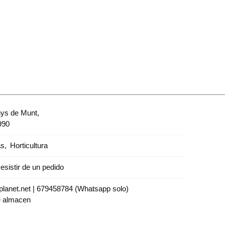
nys de Munt,
990
as
Horticultura
esistir de un pedido
lanet.net |
679458784 (Whatsapp solo)
e almacen