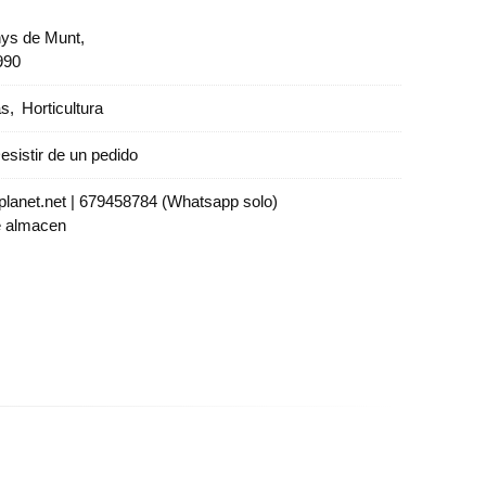
nys de Munt,
990
as
Horticultura
esistir de un pedido
lanet.net |
679458784 (Whatsapp solo)
e almacen