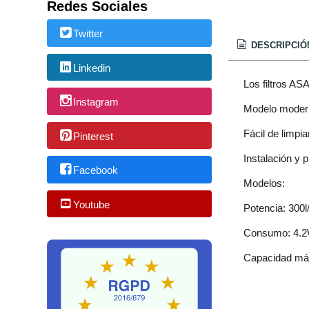
Redes Sociales
Twitter
DESCRIPCIÓ
Linkedin
Los filtros AS
Instagram
Modelo moder
Fácil de limpia
Pinterest
Instalación y 
Facebook
Modelos:
Youtube
Potencia: 300l/
Consumo: 4.2
Capacidad máx