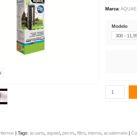
Marca
:
AQUAE
Modelo
s
internos
|
Tags:
acuario
aquael
peces
filtro
interno
acuaterrario
|
Co