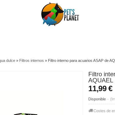
gua dulce
»
Filtros internos
»
Filtro interno para acuarios ASAP de 
Filtro in
AQUAEL
11,99 €
Disponible
-
(I
Costes de e