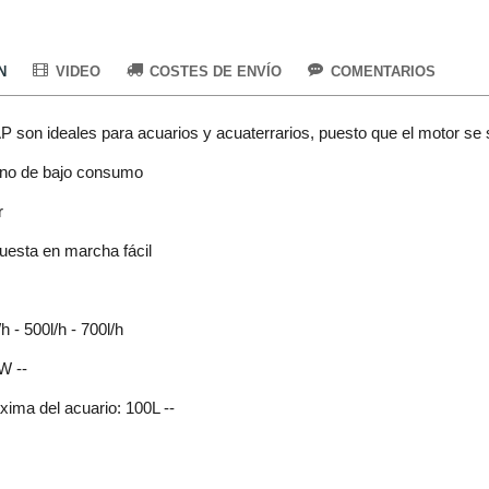
N
VIDEO
COSTES DE ENVÍO
COMENTARIOS
AP son ideales para acuarios y acuaterrarios, puesto que el motor se 
no de bajo consumo
r
puesta en marcha fácil
h - 500l/h - 700l/h
W --
ima del acuario: 100L --